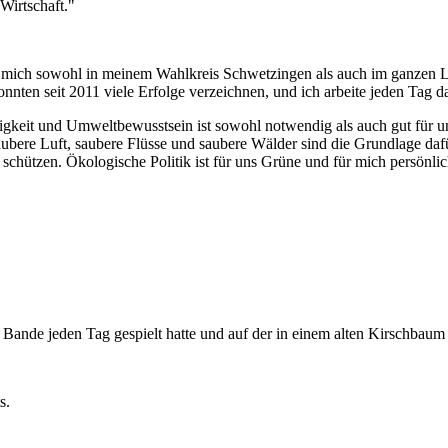
Wirtschaft."
 mich sowohl in meinem Wahlkreis Schwetzingen als auch im ganzen Lan
ten seit 2011 viele Erfolge verzeichnen, und ich arbeite jeden Tag da
tigkeit und Umweltbewusstsein ist sowohl notwendig als auch gut für u
bere Luft, saubere Flüsse und saubere Wälder sind die Grundlage daf
 zu schützen. Ökologische Politik ist für uns Grüne und für mich persön
r Bande jeden Tag gespielt hatte und auf der in einem alten Kirschbau
s.