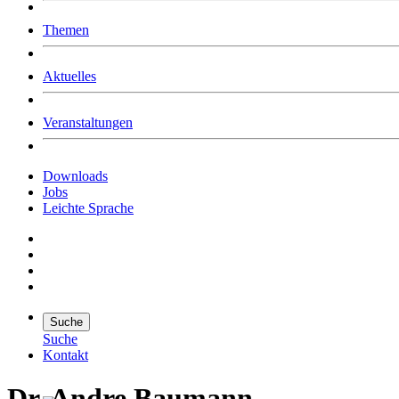
Was uns ausmacht
Themen
Wer wir sind
Jobs
Downloads
Aktuelles
Veranstaltungen
Downloads
Jobs
Leichte Sprache
Suche
Suche
Kontakt
Suche
Dr. Andre Baumann