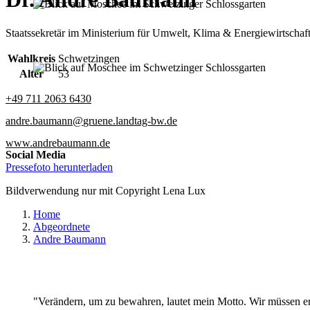
Suchen
Staatssekretär im Ministerium für Umwelt, Klima & Energiewirtschaf
Wahlkreis
Schwetzingen
Alter
53
+49 711 2063 6430
andre.baumann
gruene.landtag-bw
de
www.andrebaumann.de
Social Media
Pressefoto herunterladen
Bildverwendung nur mit Copyright Lena Lux
Home
Abgeordnete
Andre Baumann
"Verändern, um zu bewahren, lautet mein Motto. Wir müssen er