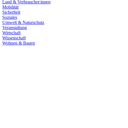
Land & Verbraucher:innen
Mobilität
Sicherheit
Soziales
Umwelt & Naturschutz
Veranstaltung
Wirtschaft
Wissenschaft
Wohnen & Bauen
Klima & Energie
22.07.2026
Hitze in Baden-Württemberg: Klimaschutz konsequen
Rekordtemperaturen, Trockenheit und heftige Unwetter machen deutl
umsetzen, um Menschen, Natur, Kommunen und Wirtschaft besser zu
Zum Artikel