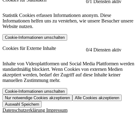
0
/1 Diensten aktiv
Statistik Cookies erfassen Informationen anonym. Diese
Informationen helfen uns zu verstehen, wie unsere Besucher unsere
Website nutzen.
Cookie-Informationen umschalten
etracker
Mehr anzeigen
Cookies für Externe Inhalte
0
/4 Diensten aktiv
Herausgeber:
Inhalte von Videoplattformen und Social Media Plattformen werden
standardmäßig blockiert. Wenn Cookies von externen Medien
Beschreibung:
akzeptiert werden, bedarf der Zugriff auf diese Inhalte keiner
manuellen Zustimmung mehr.
Cookie-Informationen umschalten
Nur notwendige Cookies akzeptieren
Alle Cookies akzeptieren
YouTube
Mehr anzeigen
URL der Datenschutzerklärung:
Auswahl Speichern
https://www.etracker.com/datenschutzerklaerung/
Vimeo
Mehr anzeigen
Datenschutzerklärung
Impressum
Herausgeber:
Host:
Pageflow
Mehr anzeigen
Herausgeber:
Spotify
Mehr anzeigen
Herausgeber:
Beschreibung:
Cookiename
Lebensdauer
Beschreibung
Herausgeber: