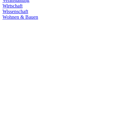
Veranstaltung
Wirtschaft
Wissenschaft
Wohnen & Bauen
Sicherheit
13.11.2025
Unser Ziel: Null Femizide. Keine einzige Frau darf
mehr Opfer werden!
Jeden Tag fürchten drei Frauen in Deutschland um ihr Leben, flehen
ihre Partner an aufzuhören, versuchen ihre Kinder zu schützen, oder
sind auf der Flucht. Das nehmen wir nicht hin!
Zum Artikel
Sicherheit