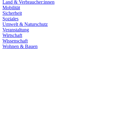
Land & Verbraucher:innen
Mobilität
Sicherheit
Soziales
Umwelt & Naturschutz
Veranstaltung
Wirtschaft
Wissenschaft
Wohnen & Bauen
Klima & Energie
22.07.2026
Hitze in Baden-Württemberg: Klimaschutz konsequen
Rekordtemperaturen, Trockenheit und heftige Unwetter machen deutl
umsetzen, um Menschen, Natur, Kommunen und Wirtschaft besser zu
Zum Artikel