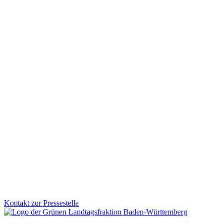
Investitionen für ein starkes, modernes und krisenfe
Mit dem Nachtragshaushalt 2026 setzen wir klare Prioritäten: Wir inv
damit Verbesserungen direkt bei den Menschen ankommen.
Zum Artikel
Mobilität
Veranstaltung
02.12.2025
Kinder aufs Rad: Grüne Fraktion stärkt sichere und s
Wie werden Kinder sicher und selbstständig mobil? Der Parlamentsk
Fraktion treibt diese Entwicklung aktiv voran und bringt zentrale Akt
Zum Artikel
Kontakt zur Pressestelle