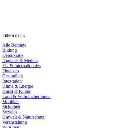
Filtern nach:
Alle Beiträge
Bildung
Demokratie
Digitales & Medien
EU & Internationales
Finanzen
Gesundheit
Integration
Klima & Energie
Kunst & Kultur
Land & Verbraucher:innen
Mobilität
Sicherheit
Soziales
Umwelt & Naturschutz
Veranstaltung
Wirtschaft