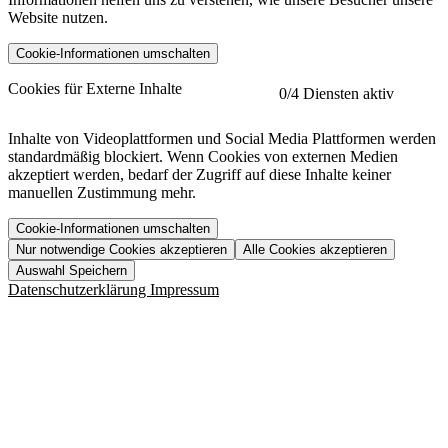
Website nutzen.
Cookie-Informationen umschalten
etracker
Mehr anzeigen
Cookies für Externe Inhalte
0
/4 Diensten aktiv
Herausgeber:
Inhalte von Videoplattformen und Social Media Plattformen werden
standardmäßig blockiert. Wenn Cookies von externen Medien
Beschreibung:
akzeptiert werden, bedarf der Zugriff auf diese Inhalte keiner
manuellen Zustimmung mehr.
Cookie-Informationen umschalten
Nur notwendige Cookies akzeptieren
Alle Cookies akzeptieren
YouTube
Mehr anzeigen
URL der Datenschutzerklärung:
Auswahl Speichern
https://www.etracker.com/datenschutzerklaerung/
Vimeo
Mehr anzeigen
Datenschutzerklärung
Impressum
Herausgeber:
Host:
Pageflow
Mehr anzeigen
Herausgeber:
Spotify
Mehr anzeigen
Herausgeber:
Beschreibung:
Cookiename
Lebensdauer
Beschreibung
Herausgeber:
et_allow_cookies
480 Tage
-
Beschreibung:
"no" - 50 Jahre "yes" - 480
et_oi_v2
-
Beschreibung:
Was uns ausma
Tage
Beschreibung:
Wer wir sind
et_scroll_depth
Session
-