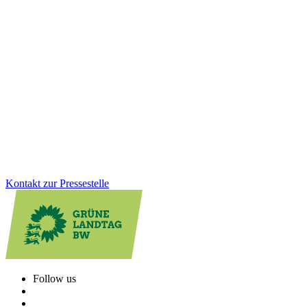
Jahresauftakt der Grünen Fraktion: Klausurtagung
in Altensteig
Gesundheit, Bildung, GreenTech: Auf unserer Januarklausur in
Altensteig haben wir zentrale Zukunftsthemen in den Blick
genommen, um das Land weiter voranzubringen. Im Austausch mit
Bürger*innen und Jugendlichen vor Ort wurde deutlich: Die
Menschen erwarten viel von uns. Und wir haben viel vor!
Zum Artikel
Kontakt zur Pressestelle
Follow us