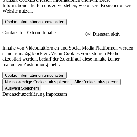
Informationen helfen uns zu verstehen, wie unsere Besucher unsere
Website nutzen.
Cookie-Informationen umschalten
etracker
Mehr anzeigen
Cookies für Externe Inhalte
0
/4 Diensten aktiv
Herausgeber:
Inhalte von Videoplattformen und Social Media Plattformen werden
standardmäßig blockiert. Wenn Cookies von externen Medien
Beschreibung:
akzeptiert werden, bedarf der Zugriff auf diese Inhalte keiner
manuellen Zustimmung mehr.
Cookie-Informationen umschalten
Nur notwendige Cookies akzeptieren
Alle Cookies akzeptieren
YouTube
Mehr anzeigen
URL der Datenschutzerklärung:
Auswahl Speichern
https://www.etracker.com/datenschutzerklaerung/
Vimeo
Mehr anzeigen
Datenschutzerklärung
Impressum
Herausgeber:
Host:
Pageflow
Mehr anzeigen
Herausgeber:
Spotify
Mehr anzeigen
Herausgeber:
Beschreibung:
Cookiename
Lebensdauer
Beschreibung
Herausgeber:
et_allow_cookies
480 Tage
-
Beschreibung:
"no" - 50 Jahre "yes" - 480
et_oi_v2
-
Beschreibung:
Was uns ausma
Tage
Beschreibung: