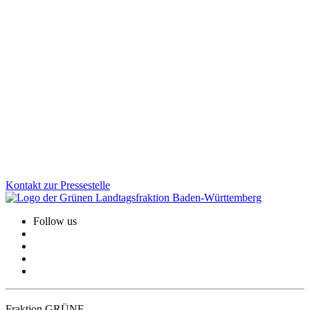
10.12.2025
Untersuchungsausschuss: „Die Arbeit des
Ausschusses endet, unsere Verantwortung nicht“
Dreieinhalb Jahre Arbeit im Untersuchungsausschuss haben gezeigt:
Es braucht strukturelle Veränderungen und einen kulturellen Wandel
in der Polizeiführung. Dafür wurden bereits wichtige Schritte
angestoßen.
Zum Artikel
Kontakt zur Pressestelle
Follow us
Fraktion GRÜNE