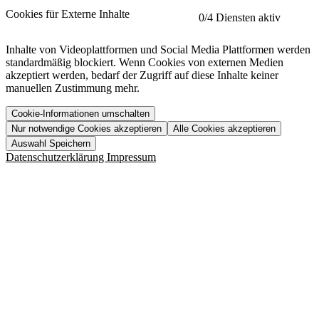
etracker
Mehr anzeigen
Cookies für Externe Inhalte
0
/4 Diensten aktiv
Herausgeber:
Inhalte von Videoplattformen und Social Media Plattformen werden
standardmäßig blockiert. Wenn Cookies von externen Medien
Beschreibung:
akzeptiert werden, bedarf der Zugriff auf diese Inhalte keiner
manuellen Zustimmung mehr.
Cookie-Informationen umschalten
Nur notwendige Cookies akzeptieren
Alle Cookies akzeptieren
YouTube
Mehr anzeigen
URL der Datenschutzerklärung:
Auswahl Speichern
https://www.etracker.com/datenschutzerklaerung/
Vimeo
Mehr anzeigen
Datenschutzerklärung
Impressum
Herausgeber:
Host:
Pageflow
Mehr anzeigen
Herausgeber:
Spotify
Mehr anzeigen
Herausgeber:
Beschreibung:
Cookiename
Lebensdauer
Beschreibung
Herausgeber:
et_allow_cookies
480 Tage
-
Beschreibung:
"no" - 50 Jahre "yes" - 480
et_oi_v2
-
Beschreibung:
Was uns ausma
Tage
Beschreibung:
Wer wir sind
et_scroll_depth
Session
-
Jobs
URL der Datenschutzerklärung:
isSdEnabled
24 Stunden
-
Downloads
https://policies.google.com/privacy?hl=de
et_cssSelectors
Session
-
URL der Datenschutzerklärung:
https://vimeo.com/legal/privacy/policy
et_tagManagerEntries
Session
-