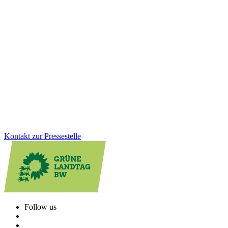
Fußverkehr bekommt neuen Stellenwert in Baden-
Württemberg
Zu Fuß gehen soll in Baden-Württemberg sicherer und attraktiver
werden. Mit der neuen Fußverkehrsstrategie schafft das Land
erstmals einen verbindlichen Rahmen für bessere Gehwege, sichere
Schulwege und lebendige Ortsmitten. Wofür wir uns beim
Fußverkehr einsetzen und welche konkreten Verbesserungen die
Strategie für den Alltag bringt.
Zum Artikel
Kontakt zur Pressestelle
Follow us