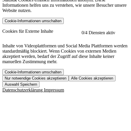
Informationen helfen uns zu verstehen, wie unsere Besucher unsere
Website nutzen.
Cookie-Informationen umschalten
etracker
Mehr anzeigen
Cookies für Externe Inhalte
0
/4 Diensten aktiv
Herausgeber:
Inhalte von Videoplattformen und Social Media Plattformen werden
standardmäßig blockiert. Wenn Cookies von externen Medien
Beschreibung:
akzeptiert werden, bedarf der Zugriff auf diese Inhalte keiner
manuellen Zustimmung mehr.
Cookie-Informationen umschalten
Nur notwendige Cookies akzeptieren
Alle Cookies akzeptieren
YouTube
Mehr anzeigen
URL der Datenschutzerklärung:
Auswahl Speichern
https://www.etracker.com/datenschutzerklaerung/
Vimeo
Mehr anzeigen
Datenschutzerklärung
Impressum
Herausgeber:
Host:
Pageflow
Mehr anzeigen
Herausgeber:
Spotify
Mehr anzeigen
Herausgeber:
Beschreibung:
Cookiename
Lebensdauer
Beschreibung
Herausgeber:
et_allow_cookies
480 Tage
-
Beschreibung:
"no" - 50 Jahre "yes" - 480
et_oi_v2
-
Beschreibung:
Was uns ausma
Tage
Beschreibung: