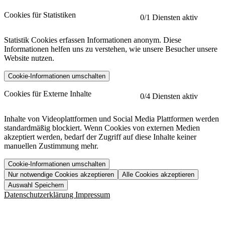
Cookies für Statistiken
0
/1 Diensten aktiv
Statistik Cookies erfassen Informationen anonym. Diese
Informationen helfen uns zu verstehen, wie unsere Besucher unsere
Website nutzen.
Cookie-Informationen umschalten
etracker
Mehr anzeigen
Cookies für Externe Inhalte
0
/4 Diensten aktiv
Herausgeber:
Inhalte von Videoplattformen und Social Media Plattformen werden
standardmäßig blockiert. Wenn Cookies von externen Medien
Beschreibung:
akzeptiert werden, bedarf der Zugriff auf diese Inhalte keiner
manuellen Zustimmung mehr.
Cookie-Informationen umschalten
Nur notwendige Cookies akzeptieren
Alle Cookies akzeptieren
YouTube
Mehr anzeigen
URL der Datenschutzerklärung:
Auswahl Speichern
https://www.etracker.com/datenschutzerklaerung/
Vimeo
Mehr anzeigen
Datenschutzerklärung
Impressum
Herausgeber:
Host:
Pageflow
Mehr anzeigen
Herausgeber:
Spotify
Mehr anzeigen
Herausgeber: