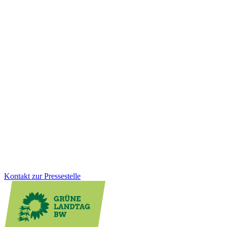
Wirtschaft
20.01.2026
Einkaufen, wenn es passt: Neues
Ladenöffnungsgesetz für mehr Lebensqualität vor
Ort
Digitale Kleinstläden können die Nahversorgung vor Ort spürbar
verbessern, besonders im ländlichen Raum. Mit dem neuen
Ladenöffnungsgesetz schaffen wir klare Regeln, Rechtssicherheit
und mehr Flexibilität für Kommunen. Gleichzeitig bleibt der Schutz
von Sonn- und Feiertagen vollständig erhalten.
Zum Artikel
Kontakt zur Pressestelle