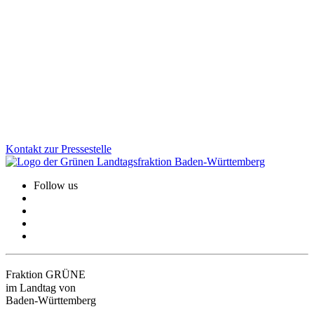
Gesundheit, Bildung, GreenTech: Auf unserer Januarklausur in
Altensteig haben wir zentrale Zukunftsthemen in den Blick
genommen, um das Land weiter voranzubringen. Im Austausch mit
Bürger*innen und Jugendlichen vor Ort wurde deutlich: Die
Menschen erwarten viel von uns. Und wir haben viel vor!
Zum Artikel
Kontakt zur Pressestelle
Follow us
Fraktion GRÜNE
im Landtag von
Baden-Württemberg