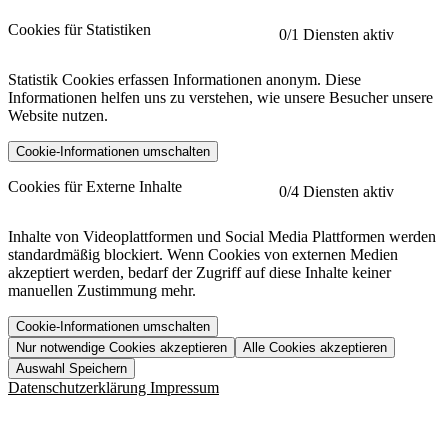
Cookies für Statistiken
0
/1 Diensten aktiv
Statistik Cookies erfassen Informationen anonym. Diese
Informationen helfen uns zu verstehen, wie unsere Besucher unsere
Website nutzen.
Cookie-Informationen umschalten
etracker
Mehr anzeigen
Cookies für Externe Inhalte
0
/4 Diensten aktiv
Herausgeber:
Inhalte von Videoplattformen und Social Media Plattformen werden
standardmäßig blockiert. Wenn Cookies von externen Medien
Beschreibung:
akzeptiert werden, bedarf der Zugriff auf diese Inhalte keiner
manuellen Zustimmung mehr.
Cookie-Informationen umschalten
Nur notwendige Cookies akzeptieren
Alle Cookies akzeptieren
YouTube
Mehr anzeigen
URL der Datenschutzerklärung:
Auswahl Speichern
https://www.etracker.com/datenschutzerklaerung/
Vimeo
Mehr anzeigen
Datenschutzerklärung
Impressum
Herausgeber:
Host:
Pageflow
Mehr anzeigen
Herausgeber:
Spotify
Mehr anzeigen
Herausgeber: