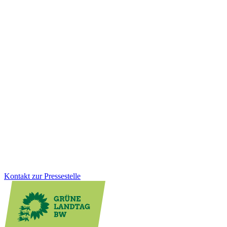
Wirtschaft
20.01.2026
Einkaufen, wenn es passt: Neues
Ladenöffnungsgesetz für mehr Lebensqualität vor
Ort
Digitale Kleinstläden können die Nahversorgung vor Ort spürbar
verbessern, besonders im ländlichen Raum. Mit dem neuen
Ladenöffnungsgesetz schaffen wir klare Regeln, Rechtssicherheit
und mehr Flexibilität für Kommunen. Gleichzeitig bleibt der Schutz
von Sonn- und Feiertagen vollständig erhalten.
Zum Artikel
Kontakt zur Pressestelle