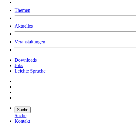
Was uns ausmacht
Themen
Wer wir sind
Jobs
Downloads
Aktuelles
Veranstaltungen
Downloads
Jobs
Leichte Sprache
Suche
Suche
Kontakt
Suche