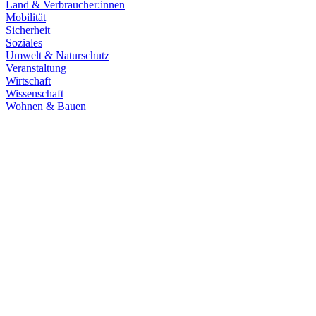
Land & Verbraucher:innen
Mobilität
Sicherheit
Soziales
Umwelt & Naturschutz
Veranstaltung
Wirtschaft
Wissenschaft
Wohnen & Bauen
Finanzen
21.07.2026
Haushaltsberatungen: Die Zukunft Baden-Württembe
Die Haushaltskommission hat einen wichtigen Schritt in den Beratung
Prioritäten im Mittelpunkt. Die Grüne Landtagsfraktion setzt sich fü
Zum Artikel