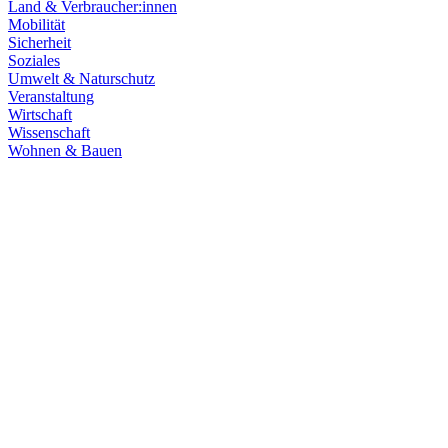
Land & Verbraucher:innen
Mobilität
Sicherheit
Soziales
Umwelt & Naturschutz
Veranstaltung
Wirtschaft
Wissenschaft
Wohnen & Bauen
Finanzen
21.07.2026
Haushaltsberatungen: Die Zukunft Baden-Württembe
Die Haushaltskommission hat einen wichtigen Schritt in den Beratung
Prioritäten im Mittelpunkt. Die Grüne Landtagsfraktion setzt sich fü
Zum Artikel