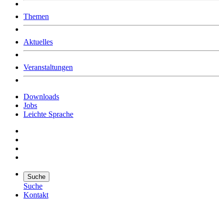
Was uns ausmacht
Themen
Wer wir sind
Jobs
Downloads
Aktuelles
Veranstaltungen
Downloads
Jobs
Leichte Sprache
Suche
Suche
Kontakt
Suche