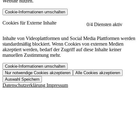
Website nutzen.
Cookie-Informationen umschalten
etracker
Mehr anzeigen
Cookies für Externe Inhalte
0
/4 Diensten aktiv
Herausgeber:
Inhalte von Videoplattformen und Social Media Plattformen werden
standardmäßig blockiert. Wenn Cookies von externen Medien
Beschreibung:
akzeptiert werden, bedarf der Zugriff auf diese Inhalte keiner
manuellen Zustimmung mehr.
Cookie-Informationen umschalten
Nur notwendige Cookies akzeptieren
Alle Cookies akzeptieren
YouTube
Mehr anzeigen
URL der Datenschutzerklärung:
Auswahl Speichern
https://www.etracker.com/datenschutzerklaerung/
Vimeo
Mehr anzeigen
Datenschutzerklärung
Impressum
Herausgeber:
Host:
Pageflow
Mehr anzeigen
Herausgeber:
Spotify
Mehr anzeigen
Herausgeber:
Beschreibung:
Cookiename
Lebensdauer
Beschreibung
Herausgeber:
et_allow_cookies
480 Tage
-
Beschreibung:
"no" - 50 Jahre "yes" - 480
et_oi_v2
-
Beschreibung:
Was uns ausma
Tage
Beschreibung:
Wer wir sind
et_scroll_depth
Session
-
Jobs