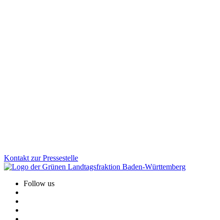
Finanzen
11.12.2025
Milliardeninvestitionen für Kommunen und
Zukunftsaufgaben
Wie werden die Mittel aus dem Sondervermögen konkret
eingesetzt? Wir als Grüne Landtagsfraktion haben die Weichen
dafür gestellt, dass Milliarden in starke Kommunen, moderne
Klinika, klimafreundliche Gebäude, Mobilität und Klimaschutz
fließen. Der Nachtragshaushalt zeigt, wie gezielte Investitionen
Baden-Württemberg nachhaltig stärken.
Zum Artikel
Kontakt zur Pressestelle
Follow us