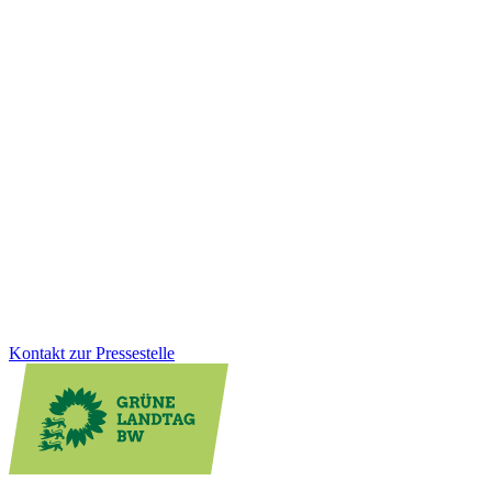
Finanzen
11.12.2025
Milliardeninvestitionen für Kommunen und
Zukunftsaufgaben
Wie werden die Mittel aus dem Sondervermögen konkret
eingesetzt? Wir als Grüne Landtagsfraktion haben die Weichen
dafür gestellt, dass Milliarden in starke Kommunen, moderne
Klinika, klimafreundliche Gebäude, Mobilität und Klimaschutz
fließen. Der Nachtragshaushalt zeigt, wie gezielte Investitionen
Baden-Württemberg nachhaltig stärken.
Zum Artikel
Kontakt zur Pressestelle