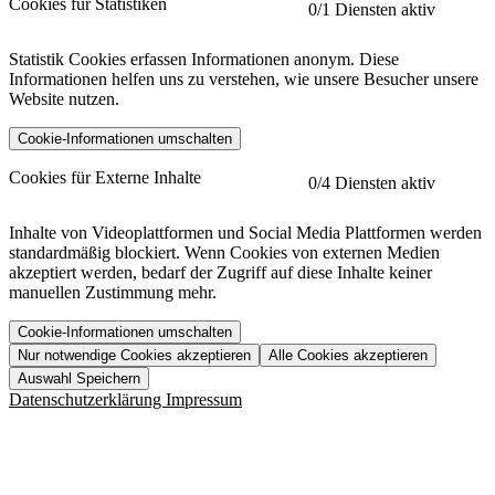
Cookies für Statistiken
0
/1 Diensten aktiv
Statistik Cookies erfassen Informationen anonym. Diese
Informationen helfen uns zu verstehen, wie unsere Besucher unsere
Website nutzen.
Cookie-Informationen umschalten
etracker
Mehr anzeigen
Cookies für Externe Inhalte
0
/4 Diensten aktiv
Herausgeber:
Inhalte von Videoplattformen und Social Media Plattformen werden
standardmäßig blockiert. Wenn Cookies von externen Medien
Beschreibung:
akzeptiert werden, bedarf der Zugriff auf diese Inhalte keiner
manuellen Zustimmung mehr.
Cookie-Informationen umschalten
Nur notwendige Cookies akzeptieren
Alle Cookies akzeptieren
YouTube
Mehr anzeigen
URL der Datenschutzerklärung:
Auswahl Speichern
https://www.etracker.com/datenschutzerklaerung/
Vimeo
Mehr anzeigen
Datenschutzerklärung
Impressum
Herausgeber:
Host:
Pageflow
Mehr anzeigen
Herausgeber:
Spotify
Mehr anzeigen
Herausgeber:
Beschreibung:
Cookiename
Lebensdauer
Beschreibung
Herausgeber: