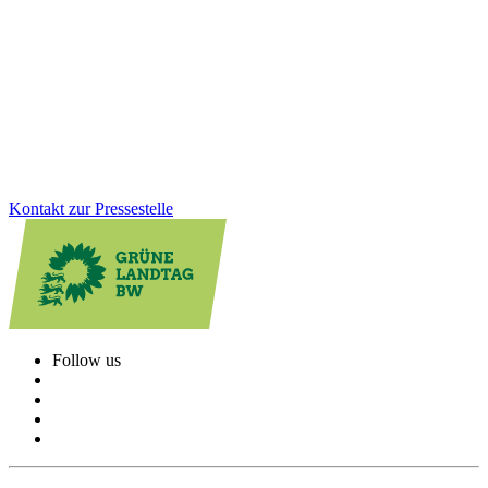
Antidemokraten sind weltweit auf dem Vormarsch – in den USA, in
Europa und leider auch hier bei uns. Um unsere Demokratie, den
Landtag und die Verfassung zu schützen, fordern wir: Kein
staatliches Geld für Verfassungsfeinde!
Zum Artikel
Kontakt zur Pressestelle
Follow us