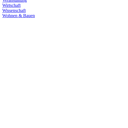
Veranstaltung
Wirtschaft
Wissenschaft
Wohnen & Bauen
Demokratie
30.06.2026
Grüne übernehmen Verantwortung in den
Fachausschüssen des Landtags
Die Fachausschüsse des Landtags Baden-Württemberg sind
konstituiert und haben ihre Arbeit aufgenommen. Unsere
Abgeordneten übernehmen in zahlreichen Gremien Verantwortung.
Zum Artikel