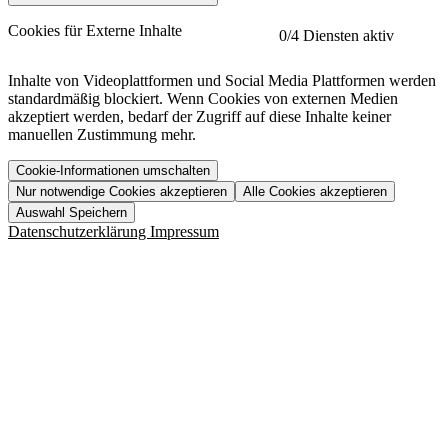
etracker
Mehr anzeigen
Cookies für Externe Inhalte
0
/4 Diensten aktiv
Herausgeber:
Inhalte von Videoplattformen und Social Media Plattformen werden
standardmäßig blockiert. Wenn Cookies von externen Medien
Beschreibung:
akzeptiert werden, bedarf der Zugriff auf diese Inhalte keiner
manuellen Zustimmung mehr.
Cookie-Informationen umschalten
Nur notwendige Cookies akzeptieren
Alle Cookies akzeptieren
YouTube
Mehr anzeigen
URL der Datenschutzerklärung:
Auswahl Speichern
https://www.etracker.com/datenschutzerklaerung/
Vimeo
Mehr anzeigen
Datenschutzerklärung
Impressum
Herausgeber:
Host:
Pageflow
Mehr anzeigen
Herausgeber:
Spotify
Mehr anzeigen
Herausgeber:
Beschreibung:
Cookiename
Lebensdauer
Beschreibung
Herausgeber:
et_allow_cookies
480 Tage
-
Beschreibung:
"no" - 50 Jahre "yes" - 480
et_oi_v2
-
Beschreibung:
Was uns ausma
Tage
Beschreibung:
Wer wir sind
et_scroll_depth
Session
-
Jobs
URL der Datenschutzerklärung:
isSdEnabled
24 Stunden
-
Downloads
https://policies.google.com/privacy?hl=de
et_cssSelectors
Session
-
URL der Datenschutzerklärung: