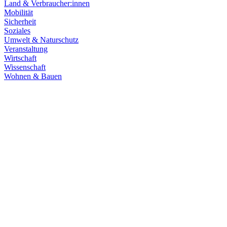
Land & Verbraucher:innen
Mobilität
Sicherheit
Soziales
Umwelt & Naturschutz
Veranstaltung
Wirtschaft
Wissenschaft
Wohnen & Bauen
Demokratie
30.06.2026
Grüne übernehmen Verantwortung in den Fachaussch
Die Fachausschüsse des Landtags Baden-Württemberg sind konstitui
Zum Artikel