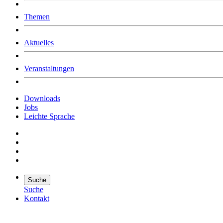
Was uns ausmacht
Themen
Wer wir sind
Jobs
Downloads
Aktuelles
Veranstaltungen
Downloads
Jobs
Leichte Sprache
Suche
Suche
Kontakt
Suche