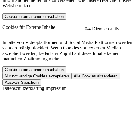
Informationen helfen uns zu verstehen, wie unsere Besucher unsere
Website nutzen.
Cookie-Informationen umschalten
etracker
Mehr anzeigen
Cookies für Externe Inhalte
0
/4 Diensten aktiv
Herausgeber:
Inhalte von Videoplattformen und Social Media Plattformen werden
standardmäßig blockiert. Wenn Cookies von externen Medien
Beschreibung:
akzeptiert werden, bedarf der Zugriff auf diese Inhalte keiner
manuellen Zustimmung mehr.
Cookie-Informationen umschalten
Nur notwendige Cookies akzeptieren
Alle Cookies akzeptieren
YouTube
Mehr anzeigen
URL der Datenschutzerklärung:
Auswahl Speichern
https://www.etracker.com/datenschutzerklaerung/
Vimeo
Mehr anzeigen
Datenschutzerklärung
Impressum
Herausgeber:
Host:
Pageflow
Mehr anzeigen
Herausgeber:
Spotify
Mehr anzeigen
Herausgeber:
Beschreibung:
Cookiename
Lebensdauer
Beschreibung
Herausgeber:
et_allow_cookies
480 Tage
-
Beschreibung:
"no" - 50 Jahre "yes" - 480
et_oi_v2
-
Beschreibung:
Was uns ausma
Tage
Beschreibung:
Wer wir sind
et_scroll_depth
Session
-