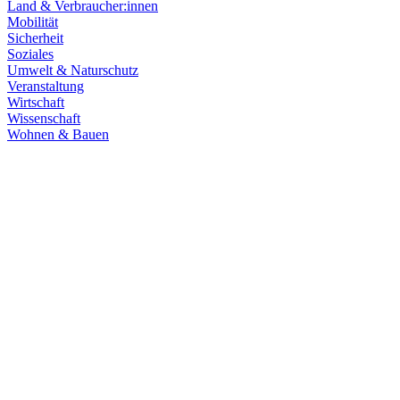
Land & Verbraucher:innen
Mobilität
Sicherheit
Soziales
Umwelt & Naturschutz
Veranstaltung
Wirtschaft
Wissenschaft
Wohnen & Bauen
Demokratie
30.06.2026
Grüne übernehmen Verantwortung in den Fachaussch
Die Fachausschüsse des Landtags Baden-Württemberg sind konstitui
Zum Artikel