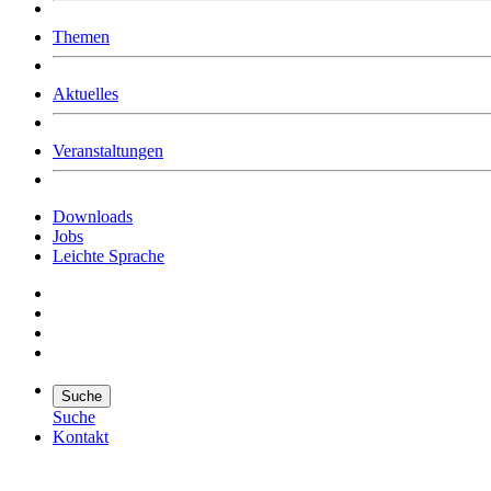
Was uns ausmacht
Themen
Wer wir sind
Jobs
Downloads
Aktuelles
Veranstaltungen
Downloads
Jobs
Leichte Sprache
Suche
Suche
Kontakt
Suche