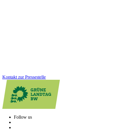
21.01.2026
Erstattung Corona-Hilfen: Grüne fordern
rechtssicheren Weg statt bloßer Versprechungen
Trotz der Ankündigung der CDU-Wirtschaftsministerin: Bislang
fehlt ein klarer und rechtssicherer Weg, die zu Unrecht
zurückgeforderten Corona-Hilfen rückzuerstatten. Hier muss das
Wirtschaftsministerium endlich liefern, so Felix Herkens.
Zum Artikel
Kontakt zur Pressestelle
Follow us