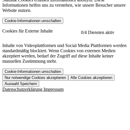
Informationen helfen uns zu verstehen, wie unsere Besucher unsere
Website nutzen.
Cookie-Informationen umschalten
etracker
Mehr anzeigen
Cookies für Externe Inhalte
0
/4 Diensten aktiv
Herausgeber:
Inhalte von Videoplattformen und Social Media Plattformen werden
standardmäßig blockiert. Wenn Cookies von externen Medien
Beschreibung:
akzeptiert werden, bedarf der Zugriff auf diese Inhalte keiner
manuellen Zustimmung mehr.
Cookie-Informationen umschalten
Nur notwendige Cookies akzeptieren
Alle Cookies akzeptieren
YouTube
Mehr anzeigen
URL der Datenschutzerklärung:
Auswahl Speichern
https://www.etracker.com/datenschutzerklaerung/
Vimeo
Mehr anzeigen
Datenschutzerklärung
Impressum
Herausgeber:
Host:
Pageflow
Mehr anzeigen
Herausgeber:
Spotify
Mehr anzeigen
Herausgeber:
Beschreibung:
Cookiename
Lebensdauer
Beschreibung
Herausgeber:
et_allow_cookies
480 Tage
-
Beschreibung:
"no" - 50 Jahre "yes" - 480
et_oi_v2
-
Beschreibung:
Was uns ausma
Tage
Beschreibung: