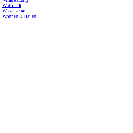
Veranstaltung
Wirtschaft
Wissenschaft
Wohnen & Bauen
Demokratie
30.06.2026
Grüne übernehmen Verantwortung in den
Fachausschüssen des Landtags
Die Fachausschüsse des Landtags Baden-Württemberg sind
konstituiert und haben ihre Arbeit aufgenommen. Unsere
Abgeordneten übernehmen in zahlreichen Gremien Verantwortung.
Zum Artikel