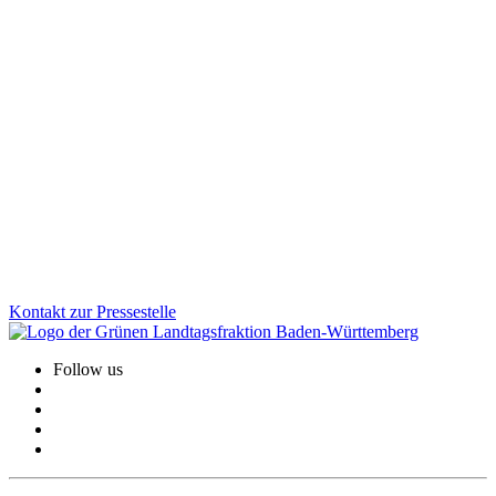
25.11.2025
Desinformation gezielt bekämpfen: Aktionsplan
vorgestellt
Von subtilen Fake News und manipulierten Bildern bis zu
gesteuerten Kampagnen: Gruppierungen und Staaten, die
Desinformation verbreiten, greifen unsere Demokratie. Mit dem
neuen Aktionsplan geht Baden-Württemberg jetzt noch gezielter
dagegen vor.
Zum Artikel
Kontakt zur Pressestelle
Follow us