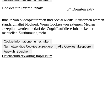
etracker
Mehr anzeigen
Cookies für Externe Inhalte
0
/4 Diensten aktiv
Herausgeber:
Inhalte von Videoplattformen und Social Media Plattformen werden
standardmäßig blockiert. Wenn Cookies von externen Medien
Beschreibung:
akzeptiert werden, bedarf der Zugriff auf diese Inhalte keiner
manuellen Zustimmung mehr.
Cookie-Informationen umschalten
Nur notwendige Cookies akzeptieren
Alle Cookies akzeptieren
YouTube
Mehr anzeigen
URL der Datenschutzerklärung:
Auswahl Speichern
https://www.etracker.com/datenschutzerklaerung/
Vimeo
Mehr anzeigen
Datenschutzerklärung
Impressum
Herausgeber:
Host:
Pageflow
Mehr anzeigen
Herausgeber:
Spotify
Mehr anzeigen
Herausgeber:
Beschreibung:
Cookiename
Lebensdauer
Beschreibung
Herausgeber:
et_allow_cookies
480 Tage
-
Beschreibung:
"no" - 50 Jahre "yes" - 480
et_oi_v2
-
Beschreibung:
Was uns ausma
Tage
Beschreibung:
Wer wir sind
et_scroll_depth
Session
-
Jobs
URL der Datenschutzerklärung:
isSdEnabled
24 Stunden
-
Downloads
https://policies.google.com/privacy?hl=de
et_cssSelectors
Session
-
URL der Datenschutzerklärung: