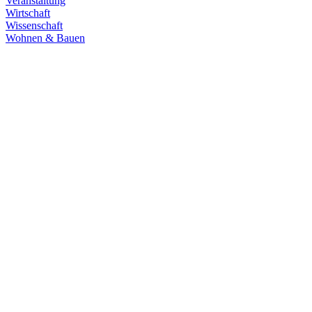
Veranstaltung
Wirtschaft
Wissenschaft
Wohnen & Bauen
Demokratie
30.06.2026
Grüne übernehmen Verantwortung in den
Fachausschüssen des Landtags
Die Fachausschüsse des Landtags Baden-Württemberg sind
konstituiert und haben ihre Arbeit aufgenommen. Unsere
Abgeordneten übernehmen in zahlreichen Gremien Verantwortung.
Zum Artikel