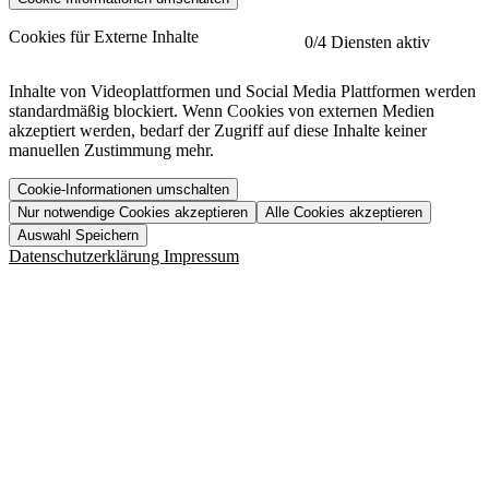
etracker
Mehr anzeigen
Cookies für Externe Inhalte
0
/4 Diensten aktiv
Herausgeber:
Inhalte von Videoplattformen und Social Media Plattformen werden
standardmäßig blockiert. Wenn Cookies von externen Medien
Beschreibung:
akzeptiert werden, bedarf der Zugriff auf diese Inhalte keiner
manuellen Zustimmung mehr.
Cookie-Informationen umschalten
Nur notwendige Cookies akzeptieren
Alle Cookies akzeptieren
YouTube
Mehr anzeigen
URL der Datenschutzerklärung:
Auswahl Speichern
https://www.etracker.com/datenschutzerklaerung/
Vimeo
Mehr anzeigen
Datenschutzerklärung
Impressum
Herausgeber:
Host:
Pageflow
Mehr anzeigen
Herausgeber:
Spotify
Mehr anzeigen
Herausgeber:
Beschreibung:
Cookiename
Lebensdauer
Beschreibung
Herausgeber:
et_allow_cookies
480 Tage
-
Beschreibung:
"no" - 50 Jahre "yes" - 480
et_oi_v2
-
Beschreibung:
Was uns ausma
Tage
Beschreibung:
Wer wir sind
et_scroll_depth
Session
-
Jobs
URL der Datenschutzerklärung:
isSdEnabled
24 Stunden
-
Downloads
https://policies.google.com/privacy?hl=de
et_cssSelectors
Session
-
URL der Datenschutzerklärung: