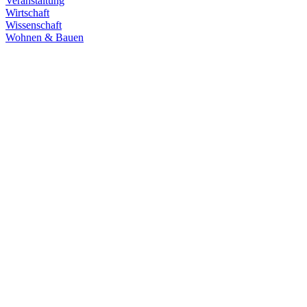
Veranstaltung
Wirtschaft
Wissenschaft
Wohnen & Bauen
Demokratie
30.06.2026
Grüne übernehmen Verantwortung in den
Fachausschüssen des Landtags
Die Fachausschüsse des Landtags Baden-Württemberg sind
konstituiert und haben ihre Arbeit aufgenommen. Unsere
Abgeordneten übernehmen in zahlreichen Gremien Verantwortung.
Zum Artikel