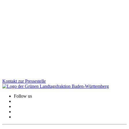
25.11.2025
Desinformation gezielt bekämpfen: Aktionsplan
vorgestellt
Von subtilen Fake News und manipulierten Bildern bis zu
gesteuerten Kampagnen: Gruppierungen und Staaten, die
Desinformation verbreiten, greifen unsere Demokratie. Mit dem
neuen Aktionsplan geht Baden-Württemberg jetzt noch gezielter
dagegen vor.
Zum Artikel
Kontakt zur Pressestelle
Follow us