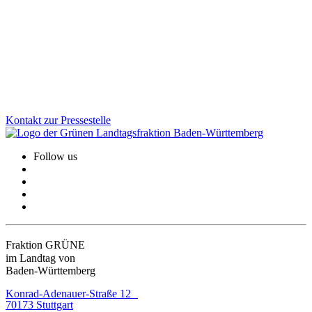
verbessern, besonders im ländlichen Raum. Mit dem neuen
Ladenöffnungsgesetz schaffen wir klare Regeln, Rechtssicherheit
und mehr Flexibilität für Kommunen. Gleichzeitig bleibt der Schutz
von Sonn- und Feiertagen vollständig erhalten.
Zum Artikel
Kontakt zur Pressestelle
Follow us
Fraktion GRÜNE
im Landtag von
Baden-Württemberg
Konrad-Adenauer-Straße 12
70173 Stuttgart