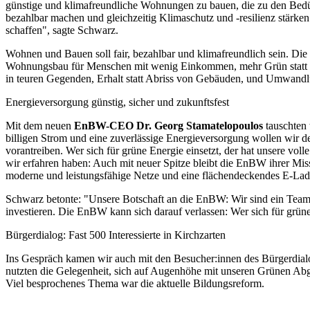
günstige und klimafreundliche Wohnungen zu bauen, die zu den Bed
bezahlbar machen und gleichzeitig Klimaschutz und -resilienz stärken
schaffen", sagte Schwarz.
Wohnen und Bauen soll fair, bezahlbar und klimafreundlich sein. Die
Wohnungsbau für Menschen mit wenig Einkommen, mehr Grün statt Gr
in teuren Gegenden, Erhalt statt Abriss von Gebäuden, und Umwand
Energieversorgung günstig, sicher und zukunftsfest
Mit dem neuen
EnBW-CEO Dr. Georg Stamatelopoulos
tauschten 
billigen Strom und eine zuverlässige Energieversorgung wollen wir 
vorantreiben. Wer sich für grüne Energie einsetzt, der hat unsere vol
wir erfahren haben: Auch mit neuer Spitze bleibt die EnBW ihrer Miss
moderne und leistungsfähige Netze und eine flächendeckendes E-Lade
Schwarz betonte: "Unsere Botschaft an die EnBW: Wir sind ein Tea
investieren. Die EnBW kann sich darauf verlassen: Wer sich für grüne 
Bürgerdialog: Fast 500 Interessierte in Kirchzarten
Ins Gespräch kamen wir auch mit den Besucher:innen des Bürgerdialogs
nutzten die Gelegenheit, sich auf Augenhöhe mit unseren Grünen Ab
Viel besprochenes Thema war die aktuelle Bildungsreform.