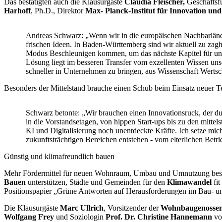
Das bestätigten auch die Klausurgäste
Claudia Fleischer,
Geschäftsf
Harhoff
, Ph.D., Direktor
Max- Planck-Institut für Innovation un
Andreas Schwarz: „Wenn wir in die europäischen Nachbarländ
frischen Ideen. In Baden-Württemberg sind wir aktuell zu z
Modus Beschleunigen kommen, um das nächste Kapitel für uns
Lösung liegt im besseren Transfer vom exzellenten Wissen un
schneller in Unternehmen zu bringen, aus Wissenschaft Wertsc
Besonders der Mittelstand brauche einen Schub beim Einsatz neuer Te
Schwarz betonte: „Wir brauchen einen Innovationsruck, der d
in die Vorstandsetagen, von hippen Start-ups bis zu den mitte
KI und Digitalisierung noch unentdeckte Kräfte. Ich setze mic
zukunftsträchtigen Bereichen entstehen - vom elterlichen Betr
Günstig und klimafreundlich bauen
Mehr Fördermittel für neuen Wohnraum, Umbau und Umnutzung bes
Bauen
unterstützen, Städte und Gemeinden für den
Klimawandel
fit
Positionspapier „Grüne Antworten auf Herausforderungen im Bau- u
Die Klausurgäste
Marc Ullrich
, Vorsitzender der
Wohnbaugenossens
Wolfgang Frey
und Soziologin
Prof. Dr. Christine Hannemann
vo