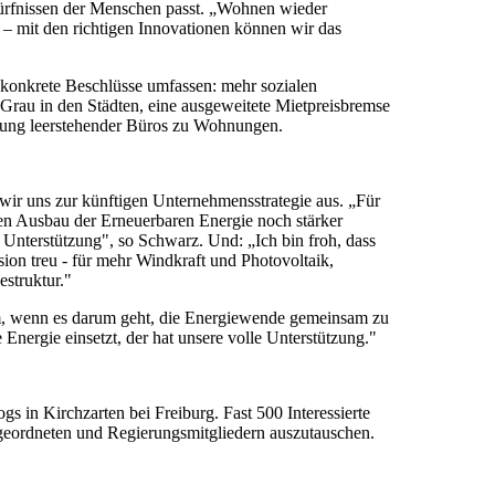
ürfnissen der Menschen passt. „Wohnen wieder
 – mit den richtigen Innovationen können wir das
 konkrete Beschlüsse umfassen: mehr sozialen
au in den Städten, eine ausgeweitete Mietpreisbremse
lung leerstehender Büros zu Wohnungen.
wir uns zur künftigen Unternehmensstrategie aus. „Für
den Ausbau der Erneuerbaren Energie noch stärker
le Unterstützung", so Schwarz. Und: „Ich bin froh, dass
ion treu - für mehr Windkraft und Photovoltaik,
struktur."
m, wenn es darum geht, die Energiewende gemeinsam zu
Energie einsetzt, der hat unsere volle Unterstützung."
 in Kirchzarten bei Freiburg. Fast 500 Interessierte
geordneten und Regierungsmitgliedern auszutauschen.