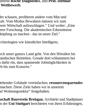
ührerin
Roche Diagnostics
, und
Prof. Dietmar
d Wettbewerb
.
er schauen, profitieren andere vom Mut und
aghaft. Vom Modus Bewahren müssen wir zum
ere Wirtschaft aufzuschlagen." Und weiter: „Eine
serer Forschung. Die akademischen Erkenntnisse
höpfung zu machen - das ist unser Ziel."
chnologien wie künstlicher Intelligenz.
urch unser ganzes Land geht. Von den Hörsälen bis
lständischen Betrieben. Gerade dort schlummern bei
h dafür ein, dass spannende Jobmöglichkeiten in
ieb bis zum Konzern."
tehender Gebäude vereinfachen,
ressourcensparendes
 machen: Diese Ziele haben wir in unserem
nd Wohnungssektor“ festgehalten.
chaft Bauverein Breisgau
, Architekt und Stadtplaner
n der
Uni Stuttgart
berichteten von ihren Erfahrungen,