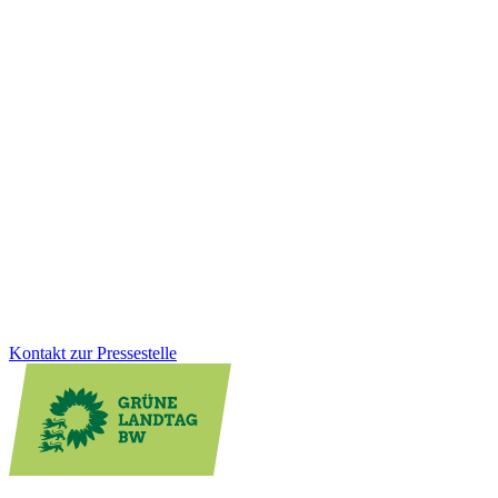
Mobilität
29.01.2026
Fußverkehr bekommt neuen Stellenwert in Baden-
Württemberg
Zu Fuß gehen soll in Baden-Württemberg sicherer und attraktiver
werden. Mit der neuen Fußverkehrsstrategie schafft das Land
erstmals einen verbindlichen Rahmen für bessere Gehwege, sichere
Schulwege und lebendige Ortsmitten. Wofür wir uns beim
Fußverkehr einsetzen und welche konkreten Verbesserungen die
Strategie für den Alltag bringt.
Zum Artikel
Kontakt zur Pressestelle