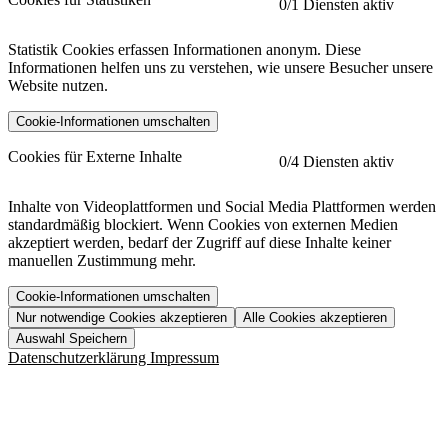
0
/1 Diensten aktiv
Statistik Cookies erfassen Informationen anonym. Diese
Informationen helfen uns zu verstehen, wie unsere Besucher unsere
Website nutzen.
Cookie-Informationen umschalten
etracker
Mehr anzeigen
Cookies für Externe Inhalte
0
/4 Diensten aktiv
Herausgeber:
Inhalte von Videoplattformen und Social Media Plattformen werden
standardmäßig blockiert. Wenn Cookies von externen Medien
Beschreibung:
akzeptiert werden, bedarf der Zugriff auf diese Inhalte keiner
manuellen Zustimmung mehr.
Cookie-Informationen umschalten
Nur notwendige Cookies akzeptieren
Alle Cookies akzeptieren
YouTube
Mehr anzeigen
URL der Datenschutzerklärung:
Auswahl Speichern
https://www.etracker.com/datenschutzerklaerung/
Vimeo
Mehr anzeigen
Datenschutzerklärung
Impressum
Herausgeber:
Host:
Pageflow
Mehr anzeigen
Herausgeber:
Spotify
Mehr anzeigen
Herausgeber:
Beschreibung:
Cookiename
Lebensdauer
Beschreibung
Herausgeber: