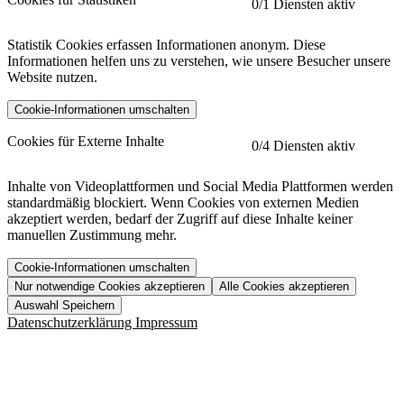
0
/1 Diensten aktiv
Statistik Cookies erfassen Informationen anonym. Diese
Informationen helfen uns zu verstehen, wie unsere Besucher unsere
Website nutzen.
Cookie-Informationen umschalten
etracker
Mehr anzeigen
Cookies für Externe Inhalte
0
/4 Diensten aktiv
Herausgeber:
Inhalte von Videoplattformen und Social Media Plattformen werden
standardmäßig blockiert. Wenn Cookies von externen Medien
Beschreibung:
akzeptiert werden, bedarf der Zugriff auf diese Inhalte keiner
manuellen Zustimmung mehr.
Cookie-Informationen umschalten
Nur notwendige Cookies akzeptieren
Alle Cookies akzeptieren
YouTube
Mehr anzeigen
URL der Datenschutzerklärung:
Auswahl Speichern
https://www.etracker.com/datenschutzerklaerung/
Vimeo
Mehr anzeigen
Datenschutzerklärung
Impressum
Herausgeber:
Host:
Pageflow
Mehr anzeigen
Herausgeber:
Spotify
Mehr anzeigen
Herausgeber:
Beschreibung:
Cookiename
Lebensdauer
Beschreibung
Herausgeber: