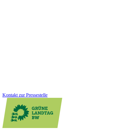
Mobilität
29.01.2026
Fußverkehr bekommt neuen Stellenwert in Baden-
Württemberg
Zu Fuß gehen soll in Baden-Württemberg sicherer und attraktiver
werden. Mit der neuen Fußverkehrsstrategie schafft das Land
erstmals einen verbindlichen Rahmen für bessere Gehwege, sichere
Schulwege und lebendige Ortsmitten. Wofür wir uns beim
Fußverkehr einsetzen und welche konkreten Verbesserungen die
Strategie für den Alltag bringt.
Zum Artikel
Kontakt zur Pressestelle