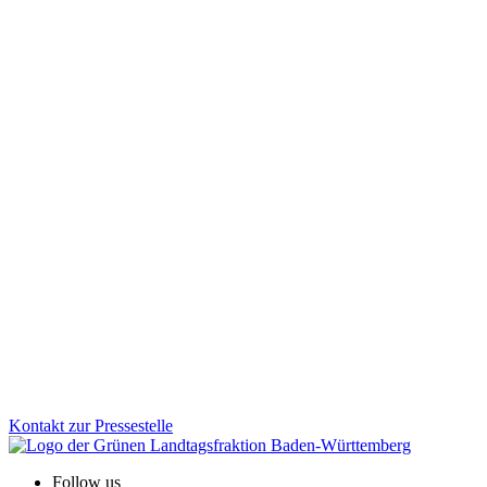
Strategiedialog Bauen: Aus Ideen werden Projekte
2022 hat Ministerpräsident Winfried Kretschmann den Strategiedialog
Zum Artikel
Wirtschaft
Veranstaltung
31.10.2025
Grüne Fraktion und DGB: Gemeinsam für die Arbeit
Wie gelingt der Wandel der Industrie sozial gerecht und ökologisc
Gewerkschaftshaus. Im Mittelpunkt: die Zukunft der Arbeitsplätze in 
Zum Artikel
Kontakt zur Pressestelle
Follow us