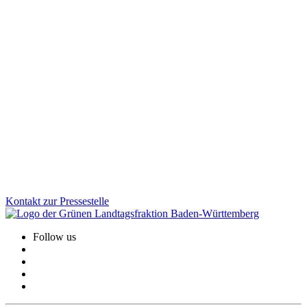
Demokratie
Sicherheit
25.11.2025
Desinformation gezielt bekämpfen: Aktionsplan
vorgestellt
Von subtilen Fake News und manipulierten Bildern bis zu
gesteuerten Kampagnen: Gruppierungen und Staaten, die
Desinformation verbreiten, greifen unsere Demokratie. Mit dem
neuen Aktionsplan geht Baden-Württemberg jetzt noch gezielter
dagegen vor.
Zum Artikel
Kontakt zur Pressestelle
Follow us