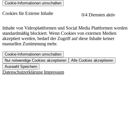
Cookie-Informationen umschalten
etracker
Mehr anzeigen
Cookies für Externe Inhalte
0
/4 Diensten aktiv
Herausgeber:
Inhalte von Videoplattformen und Social Media Plattformen werden
standardmäßig blockiert. Wenn Cookies von externen Medien
Beschreibung:
akzeptiert werden, bedarf der Zugriff auf diese Inhalte keiner
manuellen Zustimmung mehr.
Cookie-Informationen umschalten
Nur notwendige Cookies akzeptieren
Alle Cookies akzeptieren
YouTube
Mehr anzeigen
URL der Datenschutzerklärung:
Auswahl Speichern
https://www.etracker.com/datenschutzerklaerung/
Vimeo
Mehr anzeigen
Datenschutzerklärung
Impressum
Herausgeber:
Host:
Pageflow
Mehr anzeigen
Herausgeber:
Spotify
Mehr anzeigen
Herausgeber:
Beschreibung:
Cookiename
Lebensdauer
Beschreibung
Herausgeber:
et_allow_cookies
480 Tage
-
Beschreibung:
"no" - 50 Jahre "yes" - 480
et_oi_v2
-
Beschreibung:
Was uns ausma
Tage
Beschreibung:
Wer wir sind
et_scroll_depth
Session
-
Jobs
URL der Datenschutzerklärung:
isSdEnabled
24 Stunden
-
Downloads
https://policies.google.com/privacy?hl=de
et_cssSelectors
Session
-