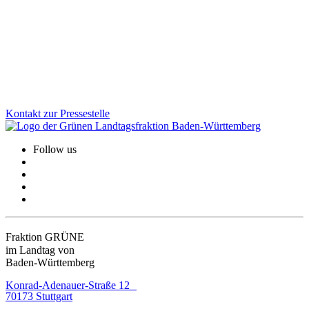
Das Mentorinnen-Angebot für Migrantinnen schließt mit einem
Höchststand an erfolgreichen Teilnehmerinnen ab. Wir Grüne setzen
uns dafür ein, dass Frauen mit Einwanderungsgeschichte bessere
berufliche Chancen erhalten und fördern Integration wirksam.
Zum Artikel
Kontakt zur Pressestelle
Follow us
Fraktion GRÜNE
im Landtag von
Baden-Württemberg
Konrad-Adenauer-Straße 12
70173 Stuttgart