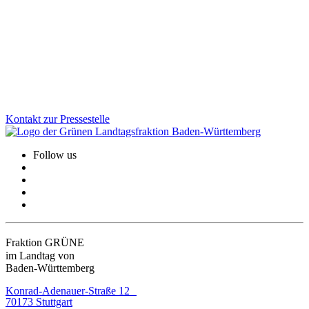
Mit dem Förderprogramm „Spitze auf dem Land“ unterstützt BW
innovative mittelständische Unternehmen in ländlichen Regionen.
Die aktuelle Auswahlrunde zeigt erneut: Zukunftsweisende
Technologie entsteht auch jenseits der urbanen Zentren.
Zum Artikel
Kontakt zur Pressestelle
Follow us
Fraktion GRÜNE
im Landtag von
Baden-Württemberg
Konrad-Adenauer-Straße 12
70173 Stuttgart