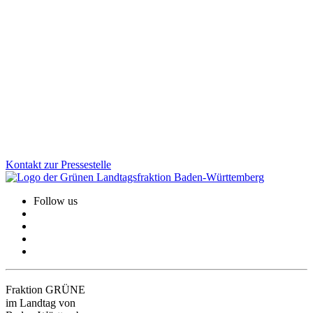
Starkes Paket für Infrastruktur, Gesundheit,
Klimaschutz und Wohnen
Ein guter Tag für Baden-Württemberg: Mit dem Nachtragshaushalt
2025/26 investiert die grün-schwarze Landesregierung kraftvoll in
die Zukunft des Landes. Im Fokus stehen starke Kommunen,
moderne Infrastruktur, Klimaschutz und bezahlbarer Wohnraum.
Zum Artikel
Kontakt zur Pressestelle
Follow us
Fraktion GRÜNE
im Landtag von