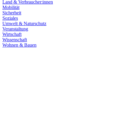
Land & Verbraucher:innen
Mobilität
Sicherheit
Soziales
Umwelt & Naturschutz
Veranstaltung
Wirtschaft
Wissenschaft
Wohnen & Bauen
Klima & Energie
22.07.2026
Hitze in Baden-Württemberg: Klimaschutz konsequen
Rekordtemperaturen, Trockenheit und heftige Unwetter machen deutl
umsetzen, um Menschen, Natur, Kommunen und Wirtschaft besser zu
Zum Artikel