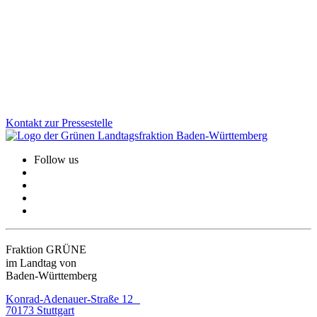
Es ist ein historischer Beschluss, den der Landtag am 12. November
gefasst hat: Das Parlament hat der Erweiterung des Nationalparks
Schwarzwald endgültig zugestimmt. Damit können die beiden
bisher getrennten Teile verbunden werden.
Zum Artikel
Kontakt zur Pressestelle
Follow us
Fraktion GRÜNE
im Landtag von
Baden-Württemberg
Konrad-Adenauer-Straße 12
70173 Stuttgart