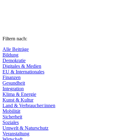
Filtern nach:
Alle Beiträge
Bildung
Demokratie
Digitales & Medien
EU & Internationales
Finanzen
Gesundheit
Integration
Klima & Energie
Kunst & Kultur
Land & Verbraucher:innen
Mobilität
Sicherheit
Soziales
Umwelt & Naturschutz
Veranstaltung
Wirtschaft