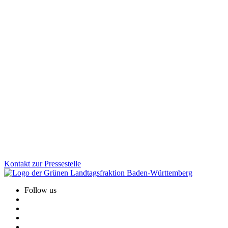
Mobilität
29.01.2026
Fußverkehr bekommt neuen Stellenwert in Baden-
Württemberg
Zu Fuß gehen soll in Baden-Württemberg sicherer und attraktiver
werden. Mit der neuen Fußverkehrsstrategie schafft das Land
erstmals einen verbindlichen Rahmen für bessere Gehwege, sichere
Schulwege und lebendige Ortsmitten. Wofür wir uns beim
Fußverkehr einsetzen und welche konkreten Verbesserungen die
Strategie für den Alltag bringt.
Zum Artikel
Kontakt zur Pressestelle
Follow us