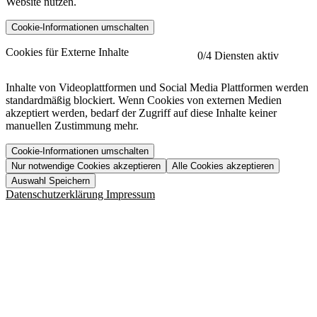
Website nutzen.
Cookie-Informationen umschalten
etracker
Mehr anzeigen
Cookies für Externe Inhalte
0
/4 Diensten aktiv
Herausgeber:
Inhalte von Videoplattformen und Social Media Plattformen werden
standardmäßig blockiert. Wenn Cookies von externen Medien
Beschreibung:
akzeptiert werden, bedarf der Zugriff auf diese Inhalte keiner
manuellen Zustimmung mehr.
Cookie-Informationen umschalten
Nur notwendige Cookies akzeptieren
Alle Cookies akzeptieren
YouTube
Mehr anzeigen
URL der Datenschutzerklärung:
Auswahl Speichern
https://www.etracker.com/datenschutzerklaerung/
Vimeo
Mehr anzeigen
Datenschutzerklärung
Impressum
Herausgeber:
Host:
Pageflow
Mehr anzeigen
Herausgeber:
Spotify
Mehr anzeigen
Herausgeber:
Beschreibung:
Cookiename
Lebensdauer
Beschreibung
Herausgeber:
et_allow_cookies
480 Tage
-
Beschreibung:
"no" - 50 Jahre "yes" - 480
et_oi_v2
-
Beschreibung:
Was uns ausma
Tage
Beschreibung:
Wer wir sind
et_scroll_depth
Session
-
Jobs