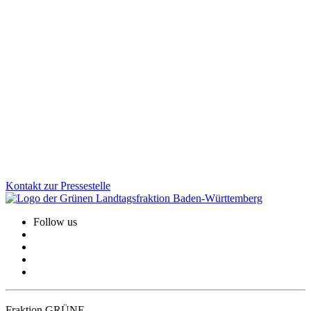
03.12.2025
Investitionen für ein starkes, modernes und
krisenfestes BaWü
Mit dem Nachtragshaushalt 2026 setzen wir klare Prioritäten: Wir
investieren gezielt in Infrastruktur, Sicherheit, Gesundheit und
sozialen Zusammenhalt. Vor allem stärken wir die Kommunen –
damit Verbesserungen direkt bei den Menschen ankommen.
Zum Artikel
Kontakt zur Pressestelle
Follow us
Fraktion GRÜNE