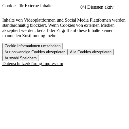
etracker
Mehr anzeigen
Cookies für Externe Inhalte
0
/4 Diensten aktiv
Herausgeber:
Inhalte von Videoplattformen und Social Media Plattformen werden
standardmäßig blockiert. Wenn Cookies von externen Medien
Beschreibung:
akzeptiert werden, bedarf der Zugriff auf diese Inhalte keiner
manuellen Zustimmung mehr.
Cookie-Informationen umschalten
Nur notwendige Cookies akzeptieren
Alle Cookies akzeptieren
YouTube
Mehr anzeigen
URL der Datenschutzerklärung:
Auswahl Speichern
https://www.etracker.com/datenschutzerklaerung/
Vimeo
Mehr anzeigen
Datenschutzerklärung
Impressum
Herausgeber:
Host:
Pageflow
Mehr anzeigen
Herausgeber:
Spotify
Mehr anzeigen
Herausgeber:
Beschreibung:
Cookiename
Lebensdauer
Beschreibung
Herausgeber:
et_allow_cookies
480 Tage
-
Beschreibung:
"no" - 50 Jahre "yes" - 480
et_oi_v2
-
Beschreibung:
Was uns ausma
Tage
Beschreibung:
Wer wir sind
et_scroll_depth
Session
-
Jobs
URL der Datenschutzerklärung:
isSdEnabled
24 Stunden
-
Downloads
https://policies.google.com/privacy?hl=de
et_cssSelectors
Session
-
URL der Datenschutzerklärung:
https://vimeo.com/legal/privacy/policy
et_tagManagerEntries
Session
-