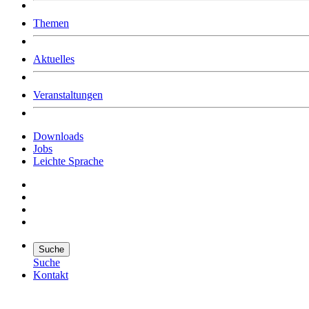
Was uns ausmacht
Themen
Wer wir sind
Jobs
Downloads
Aktuelles
Veranstaltungen
Downloads
Jobs
Leichte Sprache
Suche
Suche
Kontakt
Suche