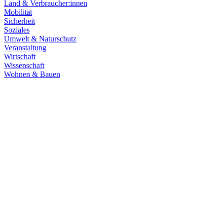
Land & Verbraucher:innen
Mobilität
Sicherheit
Soziales
Umwelt & Naturschutz
Veranstaltung
Wirtschaft
Wissenschaft
Wohnen & Bauen
Finanzen
21.07.2026
Haushaltsberatungen: Die Zukunft Baden-Württembe
Die Haushaltskommission hat einen wichtigen Schritt in den Beratung
Prioritäten im Mittelpunkt. Die Grüne Landtagsfraktion setzt sich fü
Zum Artikel