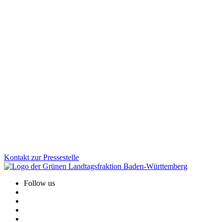
Mobilität
29.01.2026
Fußverkehr bekommt neuen Stellenwert in Baden-
Württemberg
Zu Fuß gehen soll in Baden-Württemberg sicherer und attraktiver
werden. Mit der neuen Fußverkehrsstrategie schafft das Land
erstmals einen verbindlichen Rahmen für bessere Gehwege, sichere
Schulwege und lebendige Ortsmitten. Wofür wir uns beim
Fußverkehr einsetzen und welche konkreten Verbesserungen die
Strategie für den Alltag bringt.
Zum Artikel
Kontakt zur Pressestelle
Follow us