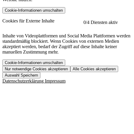
Cookie-Informationen umschalten
etracker
Mehr anzeigen
Cookies für Externe Inhalte
0
/4 Diensten aktiv
Herausgeber:
Inhalte von Videoplattformen und Social Media Plattformen werden
standardmäßig blockiert. Wenn Cookies von externen Medien
Beschreibung:
akzeptiert werden, bedarf der Zugriff auf diese Inhalte keiner
manuellen Zustimmung mehr.
Cookie-Informationen umschalten
Nur notwendige Cookies akzeptieren
Alle Cookies akzeptieren
YouTube
Mehr anzeigen
URL der Datenschutzerklärung:
Auswahl Speichern
https://www.etracker.com/datenschutzerklaerung/
Vimeo
Mehr anzeigen
Datenschutzerklärung
Impressum
Herausgeber:
Host:
Pageflow
Mehr anzeigen
Herausgeber:
Spotify
Mehr anzeigen
Herausgeber:
Beschreibung:
Cookiename
Lebensdauer
Beschreibung
Herausgeber:
et_allow_cookies
480 Tage
-
Beschreibung:
"no" - 50 Jahre "yes" - 480
et_oi_v2
-
Beschreibung:
Was uns ausma
Tage
Beschreibung:
Wer wir sind
et_scroll_depth
Session
-
Jobs
URL der Datenschutzerklärung: