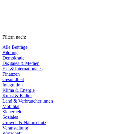
Filtern nach:
Alle Beiträge
Bildung
Demokratie
Digitales & Medien
EU & Internationales
Finanzen
Gesundheit
Integration
Klima & Energie
Kunst & Kultur
Land & Verbraucher:innen
Mobilität
Sicherheit
Soziales
Umwelt & Naturschutz
Veranstaltung
Wirtschaft