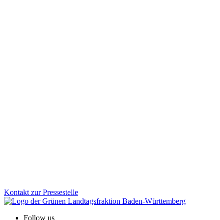
Baden-Württemberg vertieft Kooperation mit der Sch
Die Landesregierung hat am 8. Juli die Fortschreibung der Schweiz-S
Zum Artikel
Soziales
17.11.2025
Baden-Württemberg stärkt den Gewaltschutz für Fr
Mit dem neuen Aktionsplan zur Umsetzung der Istanbul-Konvention 
Zum Artikel
Kontakt zur Pressestelle
Follow us