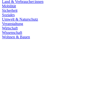
Land & Verbraucher:innen
Mobilität
Sicherheit
Soziales
Umwelt & Naturschutz
Veranstaltung
Wirtschaft
Wissenschaft
Wohnen & Bauen
Mobilität
30.06.2026
Großstörung bei der Bahn: Digitale Infrastruktur kri
Der Ausfall des Zugfunks GSM-R hat den Bahnverkehr bundesweit mass
widerstandsfähiger werden müssen. Unser bahnpolitischer Sprecher Nik
Zum Artikel