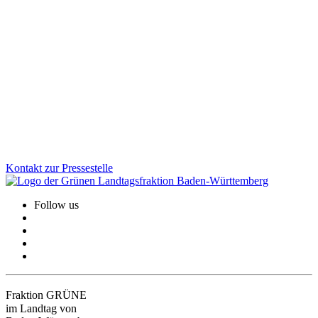
und Perspektiven für Studierende
Künftig sollen alle Jura-Fakultäten in Baden-Württemberg den Jura-
Bachelor einführen können – auch rückwirkend ab 2019. Wer das
Erste Staatsexamen nicht besteht, soll dadurch künftig dennoch
einen Abschluss erhalten. Wir Grüne sind der Meinung: Das schafft
Gerechtigkeit, senkt den Druck und eröffnet Studierenden neue
Studien- und Karrierewege.
Zum Artikel
Kontakt zur Pressestelle
Follow us
Fraktion GRÜNE
im Landtag von