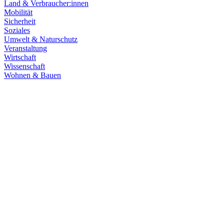
Land & Verbraucher:innen
Mobilität
Sicherheit
Soziales
Umwelt & Naturschutz
Veranstaltung
Wirtschaft
Wissenschaft
Wohnen & Bauen
Wirtschaft
Land & Verbraucher:innen
23.09.2025
Mini-Supermärkte: Für eine bessere Versorgung im 
Auf Initiative unserer Fraktion arbeitet die Koalition an einer Änd
ländlichen Raum.
Zum Artikel