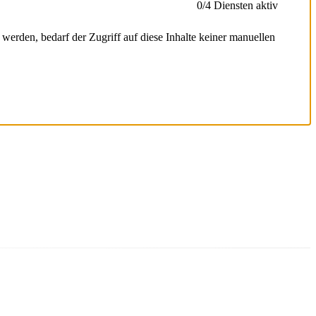
0
/4 Diensten aktiv
erden, bedarf der Zugriff auf diese Inhalte keiner manuellen
eise auszurollen, sodass Nutzer während eines Experiments eine
wendet wird.