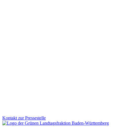
Kinder aufs Rad: Grüne Fraktion stärkt sichere und s
Wie werden Kinder sicher und selbstständig mobil? Der Parlamentsk
Fraktion treibt diese Entwicklung aktiv voran und bringt zentrale Akt
Zum Artikel
Demokratie
Sicherheit
25.11.2025
Desinformation gezielt bekämpfen: Aktionsplan vorges
Von subtilen Fake News und manipulierten Bildern bis zu gesteuerte
Aktionsplan geht Baden-Württemberg jetzt noch gezielter dagegen vo
Zum Artikel
Kontakt zur Pressestelle