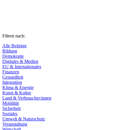
Filtern nach:
Alle Beiträge
Bildung
Demokratie
Digitales & Medien
EU & Internationales
Finanzen
Gesundheit
Integration
Klima & Energie
Kunst & Kultur
Land & Verbraucher:innen
Mobilität
Sicherheit
Soziales
Umwelt & Naturschutz
Veranstaltung
Wirtschaft