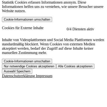
Statistik Cookies erfassen Informationen anonym. Diese
Informationen helfen uns zu verstehen, wie unsere Besucher unsere
Website nutzen.
Cookie-Informationen umschalten
etracker
Mehr anzeigen
Cookies für Externe Inhalte
0
/4 Diensten aktiv
Herausgeber:
Inhalte von Videoplattformen und Social Media Plattformen werden
standardmäßig blockiert. Wenn Cookies von externen Medien
Beschreibung:
akzeptiert werden, bedarf der Zugriff auf diese Inhalte keiner
manuellen Zustimmung mehr.
Cookie-Informationen umschalten
Nur notwendige Cookies akzeptieren
Alle Cookies akzeptieren
YouTube
Mehr anzeigen
URL der Datenschutzerklärung:
Auswahl Speichern
https://www.etracker.com/datenschutzerklaerung/
Vimeo
Mehr anzeigen
Datenschutzerklärung
Impressum
Herausgeber:
Host:
Pageflow
Mehr anzeigen
Herausgeber:
Spotify
Mehr anzeigen
Herausgeber:
Beschreibung:
Cookiename
Lebensdauer
Beschreibung
Herausgeber:
et_allow_cookies
480 Tage
-
Beschreibung:
"no" - 50 Jahre "yes" - 480
et_oi_v2
-
Beschreibung: