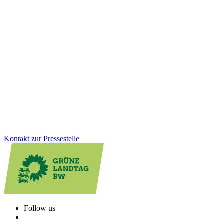
02.12.2025
Kinder aufs Rad: Grüne Fraktion stärkt sichere und
selbstaktive Mobilität
Wie werden Kinder sicher und selbstständig mobil? Der
Parlamentskreis Fahrrad BW diskutierte Maßnahmen für bessere
Radwege, Schulmobilität und Unterstützung für Familien. Die
Grüne Fraktion treibt diese Entwicklung aktiv voran und bringt
zentrale Akteur:innen an einen Tisch.
Zum Artikel
Kontakt zur Pressestelle
Follow us