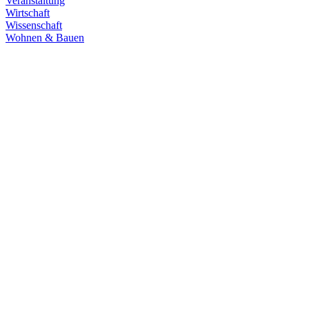
Veranstaltung
Wirtschaft
Wissenschaft
Wohnen & Bauen
Demokratie
30.06.2026
Grüne übernehmen Verantwortung in den
Fachausschüssen des Landtags
Die Fachausschüsse des Landtags Baden-Württemberg sind
konstituiert und haben ihre Arbeit aufgenommen. Unsere
Abgeordneten übernehmen in zahlreichen Gremien Verantwortung.
Zum Artikel