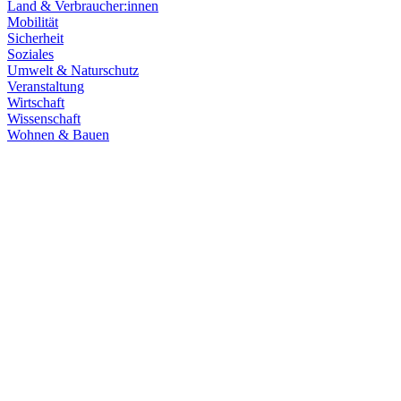
Land & Verbraucher:innen
Mobilität
Sicherheit
Soziales
Umwelt & Naturschutz
Veranstaltung
Wirtschaft
Wissenschaft
Wohnen & Bauen
Demokratie
30.06.2026
Grüne übernehmen Verantwortung in den Fachaussch
Die Fachausschüsse des Landtags Baden-Württemberg sind konstitui
Zum Artikel