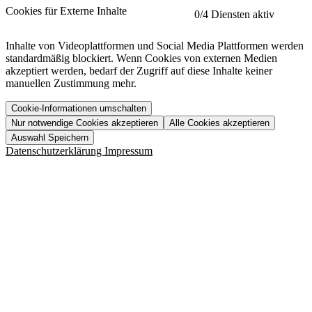
etracker
Mehr anzeigen
Cookies für Externe Inhalte
0
/4 Diensten aktiv
Herausgeber:
Inhalte von Videoplattformen und Social Media Plattformen werden
standardmäßig blockiert. Wenn Cookies von externen Medien
Beschreibung:
akzeptiert werden, bedarf der Zugriff auf diese Inhalte keiner
manuellen Zustimmung mehr.
Cookie-Informationen umschalten
Nur notwendige Cookies akzeptieren
Alle Cookies akzeptieren
YouTube
Mehr anzeigen
URL der Datenschutzerklärung:
Auswahl Speichern
https://www.etracker.com/datenschutzerklaerung/
Vimeo
Mehr anzeigen
Datenschutzerklärung
Impressum
Herausgeber:
Host:
Pageflow
Mehr anzeigen
Herausgeber:
Spotify
Mehr anzeigen
Herausgeber:
Beschreibung:
Cookiename
Lebensdauer
Beschreibung
Herausgeber:
et_allow_cookies
480 Tage
-
Beschreibung:
"no" - 50 Jahre "yes" - 480
et_oi_v2
-
Beschreibung:
Was uns ausma
Tage
Beschreibung:
Wer wir sind
et_scroll_depth
Session
-
Jobs
URL der Datenschutzerklärung:
isSdEnabled
24 Stunden
-
Downloads
https://policies.google.com/privacy?hl=de
et_cssSelectors
Session
-
URL der Datenschutzerklärung:
https://vimeo.com/legal/privacy/policy
et_tagManagerEntries
Session
-
Host: