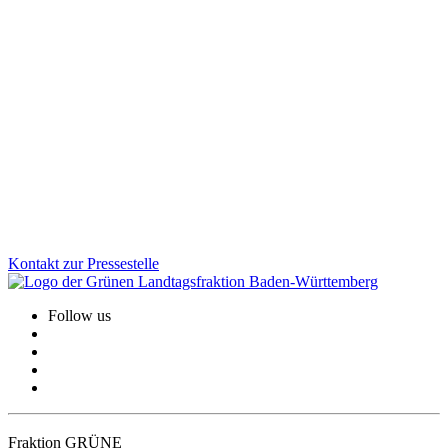
Kinder aufs Rad: Grüne Fraktion stärkt sichere und
selbstaktive Mobilität
Wie werden Kinder sicher und selbstständig mobil? Der
Parlamentskreis Fahrrad BW diskutierte Maßnahmen für bessere
Radwege, Schulmobilität und Unterstützung für Familien. Die
Grüne Fraktion treibt diese Entwicklung aktiv voran und bringt
zentrale Akteur:innen an einen Tisch.
Zum Artikel
Kontakt zur Pressestelle
Follow us
Fraktion GRÜNE