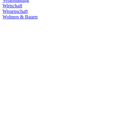
Veranstaltung
Wirtschaft
Wissenschaft
Wohnen & Bauen
Demokratie
30.06.2026
Grüne übernehmen Verantwortung in den
Fachausschüssen des Landtags
Die Fachausschüsse des Landtags Baden-Württemberg sind
konstituiert und haben ihre Arbeit aufgenommen. Unsere
Abgeordneten übernehmen in zahlreichen Gremien Verantwortung.
Zum Artikel